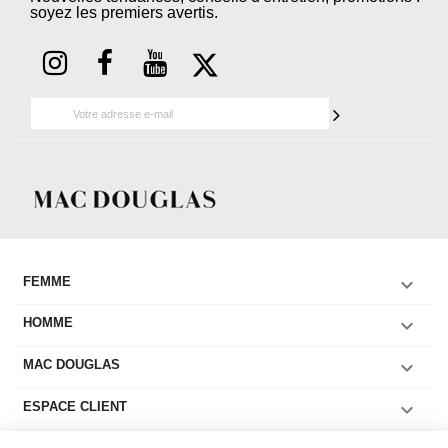
soyez les premiers avertis.

FEMME

HOMME

MAC DOUGLAS

ESPACE CLIENT
COLLECTIONS FEMME