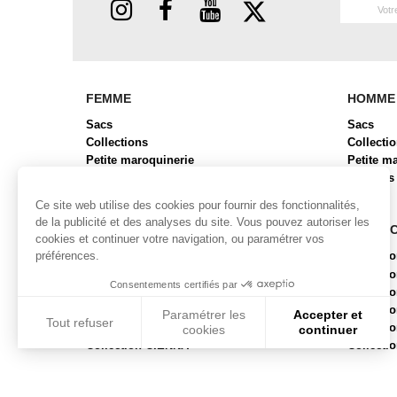
FEMME
HOMME
Sacs
Sacs
Collections
Collecti
Petite maroquinerie
Petite m
Chaussures
Bagages
Bagages
Ce site web utilise des cookies pour fournir des fonctionnalités,
de la publicité et des analyses du site. Vous pouvez autoriser les
COLLECTIONS FEMME
COLLE
cookies et continuer votre navigation, ou paramétrer vos
préférences.
Collection ALBA
Collecti
Collection BRYAN 2
Collect
Consentements certifiés par
Collection BUBR
Collecti
Collection BUNI
Collecti
Paramétrer les
Accepter et
Tout refuser
Collection CABAS
Collect
cookies
continuer
Collection CIENNA
Collecti
Axeptio consent
Plateforme de Gestion du Consentement : Personnalisez vos
Notre plateforme vous permet d'adapter et de gérer vos param