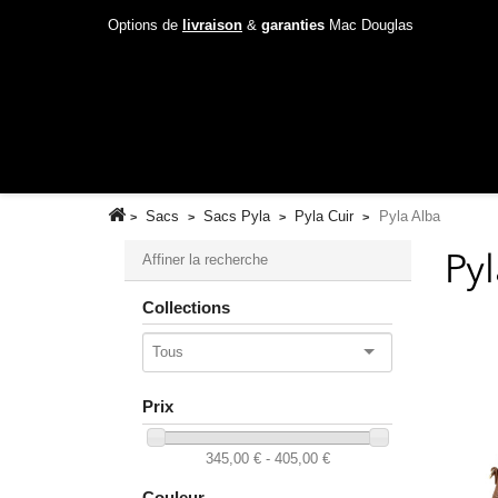
Options de
livraison
&
garanties
Mac Douglas
Sacs
Sacs Pyla
Pyla Cuir
Pyla Alba
Affiner la recherche
Py
Collections
Tous
Prix
345,00 € - 405,00 €