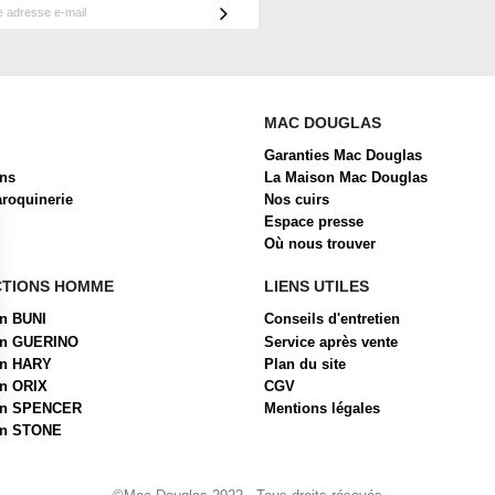
MAC DOUGLAS
Garanties Mac Douglas
ons
La Maison Mac Douglas
aroquinerie
Nos cuirs
Espace presse
Où nous trouver
CTIONS HOMME
LIENS UTILES
on BUNI
Conseils d'entretien
ion GUERINO
Service après vente
on HARY
Plan du site
on ORIX
CGV
ion SPENCER
Mentions légales
on STONE
 Options
ètres de confidentialité, en garantissant la conformité avec les