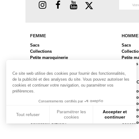
FEMME
HOMME
Sacs
Sacs
Collections
Collecti
Petite maroquinerie
Petite m
Chaussures
Bagages
Bagages
Ce site web utilise des cookies pour fournir des fonctionnalités,
de la publicité et des analyses du site. Vous pouvez autoriser les
COLLECTIONS FEMME
COLLE
cookies et continuer votre navigation, ou paramétrer vos
préférences.
Collection ALBA
Collecti
Collection BRYAN 2
Collect
Consentements certifiés par
Collection BUBR
Collecti
Collection BUNI
Collecti
Paramétrer les
Accepter et
Tout refuser
Collection CABAS
Collect
cookies
continuer
Collection CIENNA
Collecti
Axeptio consent
Plateforme de Gestion du Consentement : Personnalisez vos
Notre plateforme vous permet d'adapter et de gérer vos param