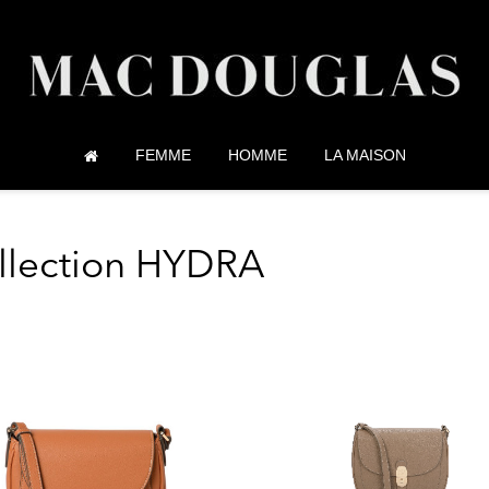
FEMME
HOMME
LA MAISON
llection HYDRA