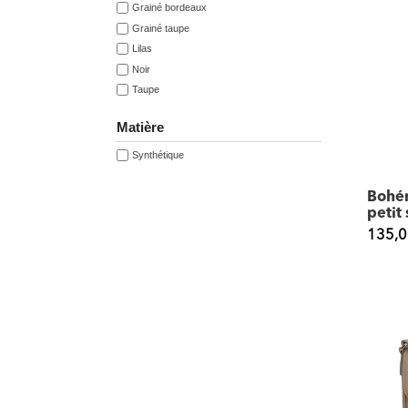
Grainé bordeaux
Grainé taupe
Lilas
Noir
Taupe
Matière
Synthétique
Bohé
petit
135,0