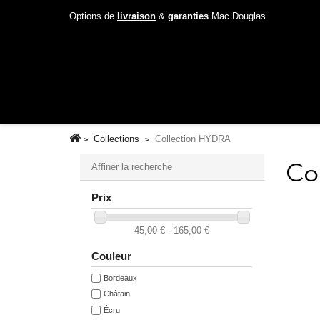
Options de
livraison
&
garanties
Mac Douglas
Collections
Collection HYDRA
Affiner la recherche
Co
Prix
45,00 € - 165,00 €
Couleur
Bordeaux
Châtain
Écru