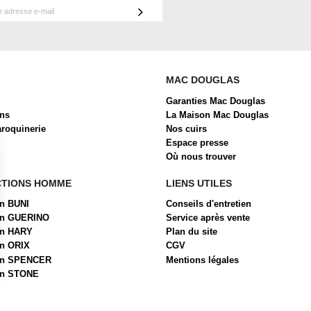
MAC DOUGLAS
Garanties Mac Douglas
ons
La Maison Mac Douglas
aroquinerie
Nos cuirs
Espace presse
Où nous trouver
CTIONS HOMME
LIENS UTILES
on BUNI
Conseils d'entretien
ion GUERINO
Service après vente
on HARY
Plan du site
on ORIX
CGV
ion SPENCER
Mentions légales
on STONE
 Options
ètres de confidentialité, en garantissant la conformité avec les