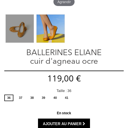
Agrandir
BALLERINES ELIANE
cuir d'agneau ocre
119,00 €
Taille : 36
36
37
38
39
40
41
En stock
AJOUTER AU PANIER