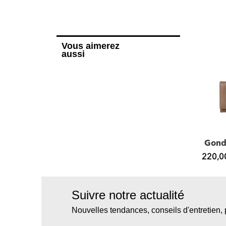
Vous aimerez
aussi
Kentucky ROMY, sac porté épaule cuir...
Concorde ROMY, sac à main cuir
,00 €
450,00 €
220,0
Suivre notre actualité
Nouvelles tendances, conseils d'entretien, 