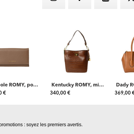
Gondole ROMY, portefeuille compagnon cuir
Kentucky ROMY, mini sac porté épaule cuir...
0 €
340,00 €
369,00 
promotions : soyez les premiers avertis.