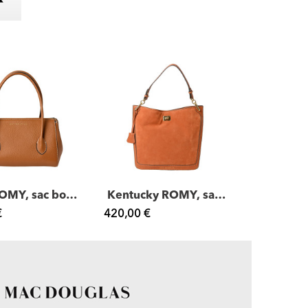
Dady ROMY, sac bowling cuir
Kentucky ROMY, sac porté épaule cuir...
€
420,00 €
450,00 €