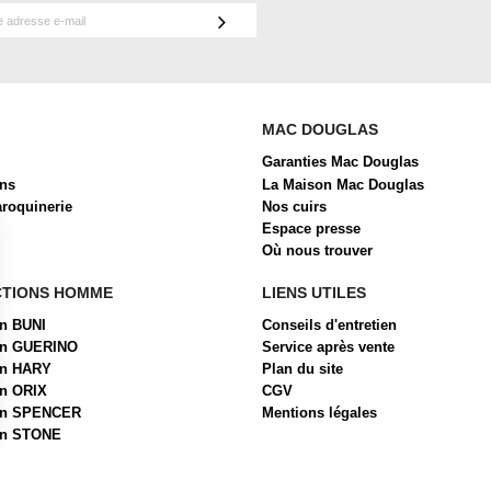
MAC DOUGLAS
Garanties Mac Douglas
ons
La Maison Mac Douglas
aroquinerie
Nos cuirs
Espace presse
Où nous trouver
CTIONS HOMME
LIENS UTILES
on BUNI
Conseils d'entretien
ion GUERINO
Service après vente
on HARY
Plan du site
on ORIX
CGV
ion SPENCER
Mentions légales
on STONE
 Options
ètres de confidentialité, en garantissant la conformité avec les