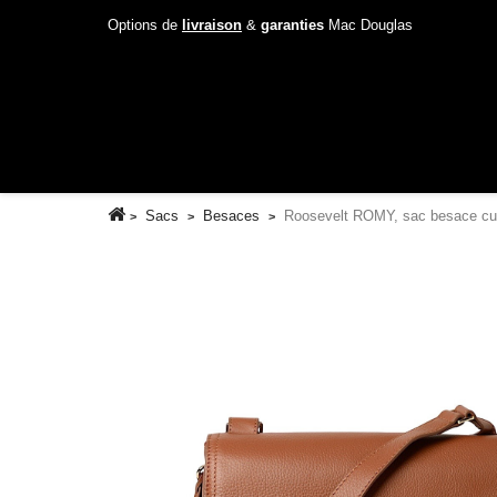
Options de
livraison
&
garanties
Mac Douglas
Sacs
Besaces
Roosevelt ROMY, sac besace cu