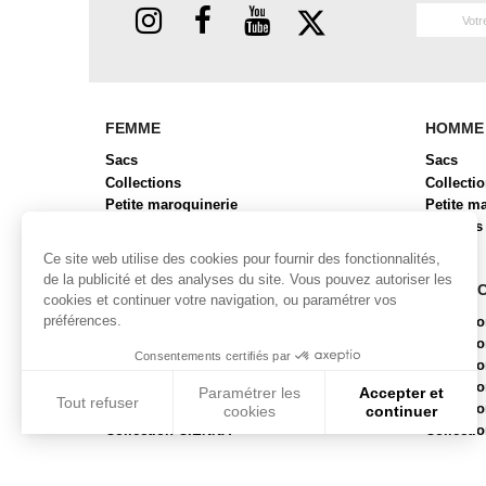
FEMME
HOMME
Sacs
Sacs
Collections
Collecti
Petite maroquinerie
Petite m
Chaussures
Bagages
Bagages
Ce site web utilise des cookies pour fournir des fonctionnalités,
de la publicité et des analyses du site. Vous pouvez autoriser les
COLLECTIONS FEMME
COLLE
cookies et continuer votre navigation, ou paramétrer vos
préférences.
Collection ALBA
Collecti
Collection BRYAN 2
Collect
Consentements certifiés par
Collection BUBR
Collecti
Collection BUNI
Collecti
Paramétrer les
Accepter et
Tout refuser
Collection CABAS
Collect
cookies
continuer
Collection CIENNA
Collecti
Axeptio consent
Plateforme de Gestion du Consentement : Personnalisez vos
Notre plateforme vous permet d'adapter et de gérer vos param