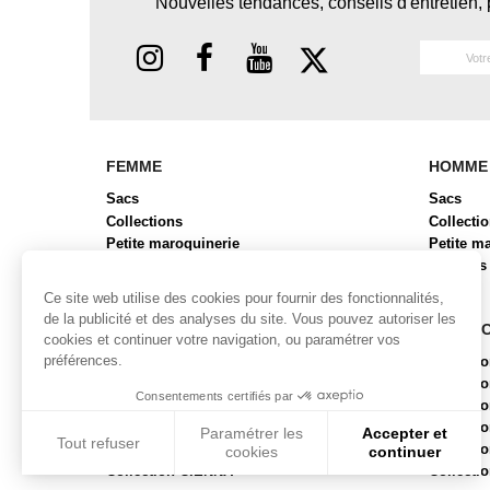
Nouvelles tendances, conseils d'entretien, 
FEMME
HOMME
Sacs
Sacs
Collections
Collecti
Petite maroquinerie
Petite m
Chaussures
Bagages
Bagages
Ce site web utilise des cookies pour fournir des fonctionnalités,
de la publicité et des analyses du site. Vous pouvez autoriser les
COLLECTIONS FEMME
COLLE
cookies et continuer votre navigation, ou paramétrer vos
préférences.
Collection ALBA
Collecti
Collection BRYAN 2
Collect
Consentements certifiés par
Collection BUBR
Collecti
Collection BUNI
Collecti
Paramétrer les
Accepter et
Tout refuser
Collection CABAS
Collect
cookies
continuer
Collection CIENNA
Collecti
Axeptio consent