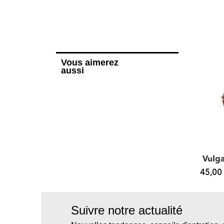
Vous aimerez
aussi
Davos BUNI, sac à main cuir
Cristobal BUNI, sac porté épaule cuir
,00 €
329,00 €
45,00
Suivre notre actualité