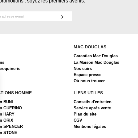
promotions : soyez les premiers avertis.
MAC DOUGLAS
Garanties Mac Douglas
ons
La Maison Mac Douglas
aroquinerie
Nos cuirs
Espace presse
Où nous trouver
CTIONS HOMME
LIENS UTILES
on BUNI
Conseils d'entretien
ion GUERINO
Service après vente
on HARY
Plan du site
on ORIX
CGV
ion SPENCER
Mentions légales
on STONE