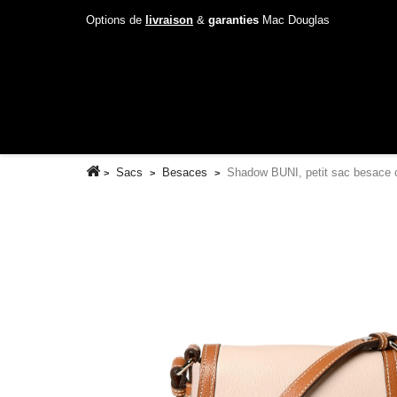
Options de
livraison
&
garanties
Mac Douglas
Sacs
Besaces
Shadow BUNI, petit sac besace c