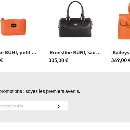
Limace BUNI, petit porte-monnaie zippé cuir
Ernestine BUNI, sac bowling cuir
 €
305,00 €
369,00 
promotions : soyez les premiers avertis.