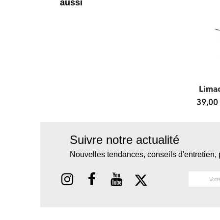
aussi
Faon BUNI, sac bandoulière cuir
Dresde BUNI, sac à main cuir
,00 €
295,00 €
39,00
Suivre notre actualité
Nouvelles tendances, conseils d'entretien, 