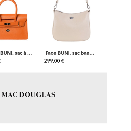
Baileys BUNI, sac à main cuir
Faon BUNI, sac bandoulière cuir
€
299,00 €
295,00 €