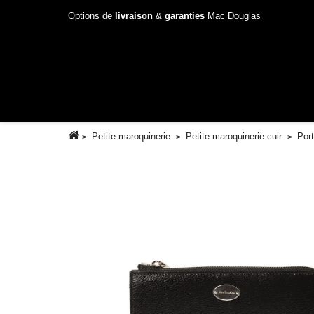
Options de
livraison
&
garanties
Mac Douglas
Petite maroquinerie
Petite maroquinerie cuir
Port