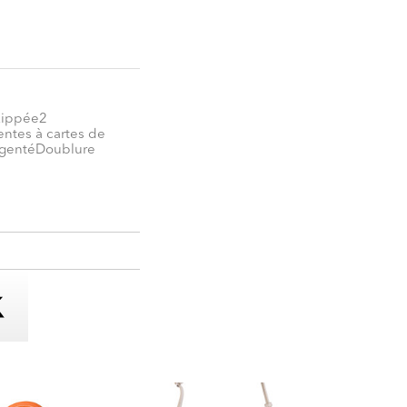
 zippée2
ntes à cartes de
argentéDoublure