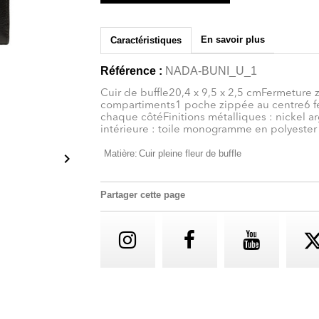
En savoir plus
Caractéristiques
Référence :
NADA-BUNI_U_1
Cuir de buffle20,4 x 9,5 x 2,5 cmFermeture
compartiments1 poche zippée au centre6 fe
chaque côtéFinitions métalliques : nickel 
intérieure : toile monogramme en polyester
Matière:
Cuir pleine fleur de buffle

Partager cette page