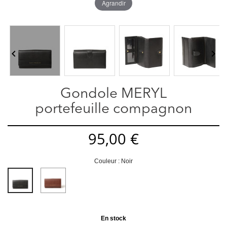
Agrandir


Gondole MERYL
portefeuille compagnon
95,00 €
Couleur : Noir
Moka
Noir
En stock