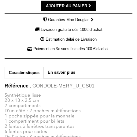
AJOUTER AU PANIER
Garanties Mac Douglas
Livraison gratuite dès 100€ d’achat
Estimation délai de Livraison
Paiement en 3x sans frais dès 100 € d’achat
En savoir plus
Caractéristiques
Référence :
GONDOLE-MERY_U_CS01
Synthétique lisse
20 x 13 x 2.5 cm
2 compartiments
D'un côté : 2 poches multifonctions
1 poche zippée pour la monnaie
1 compartiment pour billets
2 fentes à fenêtres transparentes
6 fentes pour cartes