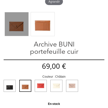
Agrandir
Archive BUNI
portefeuille cuir
69,00 €
Couleur : Châtain
Noir
Rouge
Beige
Gris
Châtain
tourterelle
En stock