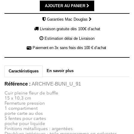
AJOUTER AU PANIER
Garanties Mac Douglas
Livraison gratuite dès 100€ d’achat
Estimation délai de Livraison
Paiement en 3x sans frais dès 100 € d’achat
En savoir plus
Caractéristiques
Référence :
ARCHIVE-BUNI_U_91
Cuir pleine fleur de buffle
15 x 10,3 cm
Fermeture pression
1 compartiment
porte carte au dos
5 fentes pour cartes
poche pour liquide
Finitions métalliques : argentées