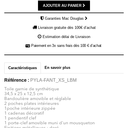
AJOUTER AU PANIER
Garanties Mac Douglas
Livraison gratuite dès 100€ d’achat
Estimation délai de Livraison
Paiement en 3x sans frais dès 100 € d’achat
En savoir plus
Caractéristiques
Référence :
PYLA-FANT_XS_LBM
Toile garnie de synthétique
34,5 x 25 x 12,5 cm
Bandoulière amovible et réglable
2 poches plates intérieures
1poche intérieure zippée
1 cadenas décoratif
1 pendentif clef
1 porte-clef amovible muni d'un mousqueton