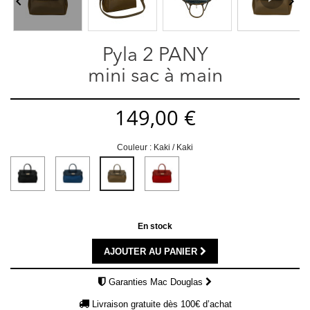


Pyla 2 PANY
mini sac à main
149,00 €
Couleur : Kaki / Kaki
Noir
Marine
Carmin
Kaki
/
/
/
/
Noir
Marine
Carmin
Kaki
En stock
AJOUTER AU PANIER
Garanties Mac Douglas
Livraison gratuite dès 100€ d’achat