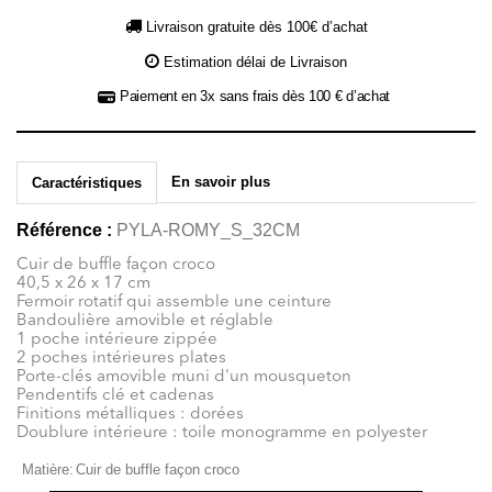
Livraison gratuite dès 100€ d’achat
Estimation délai de Livraison
Paiement en 3x sans frais dès 100 € d’achat
En savoir plus
Caractéristiques
Référence :
PYLA-ROMY_S_32CM
Cuir de buffle façon croco
40,5 x 26 x 17 cm
Fermoir rotatif qui assemble une ceinture
Bandoulière amovible et réglable
1 poche intérieure zippée
2 poches intérieures plates
Porte-clés amovible muni d'un mousqueton
Pendentifs clé et cadenas
Finitions métalliques : dorées
Doublure intérieure : toile monogramme en polyester
Matière:
Cuir de buffle façon croco