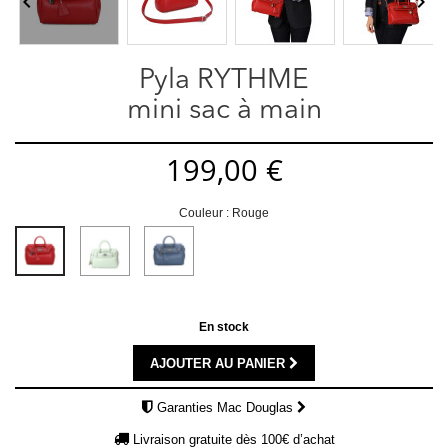


Pyla RYTHME
mini sac à main
199,00 €
Couleur : Rouge
Vert
Bleu
Rouge
d'eau
jean
En stock
AJOUTER AU PANIER
Garanties Mac Douglas
Livraison gratuite dès 100€ d’achat