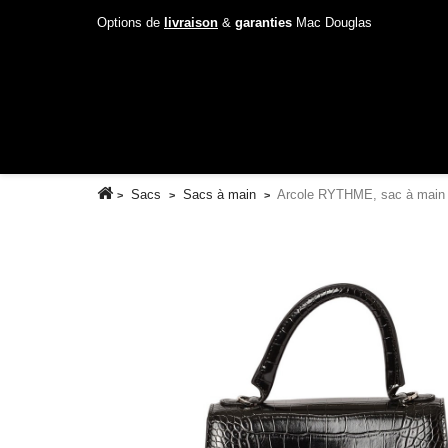
Options de
livraison
&
garanties
Mac Douglas
Sacs
Sacs à main
Arcole RYTHME, sac à main 