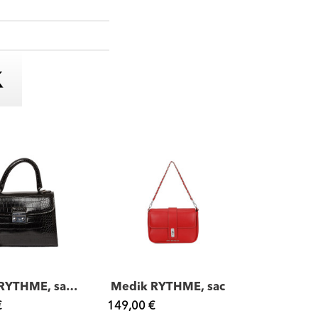
Arcole RYTHME, sac à main aspect croco
Medik RYTHME, sac
€
149,00 €
155,00 €