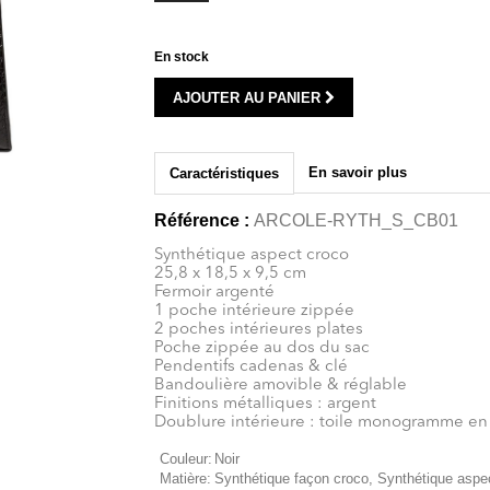
En stock
AJOUTER AU PANIER
En savoir plus
Caractéristiques
Référence :
ARCOLE-RYTH_S_CB01
Synthétique aspect croco
25,8 x 18,5 x 9,5 cm
Fermoir argenté
1 poche intérieure zippée
2 poches intérieures plates
Poche zippée au dos du sac
Pendentifs cadenas & clé
Bandoulière amovible & réglable
Finitions métalliques : argent
Doublure intérieure : toile monogramme en
Couleur:
Noir
Matière:
Synthétique façon croco, Synthétique aspe