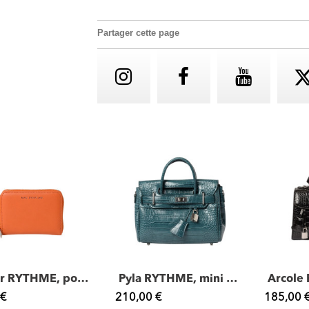
Partager cette page
Cutter RYTHME, porte-monnaie zippé
Pyla RYTHME, mini sac à main aspect croco
 €
210,00 €
185,00 