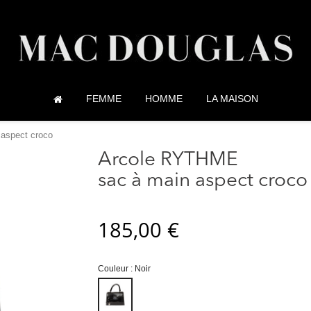
FEMME
HOMME
LA MAISON
aspect croco
Arcole RYTHME
sac à main aspect croco
185,00 €
Couleur : Noir
Noir