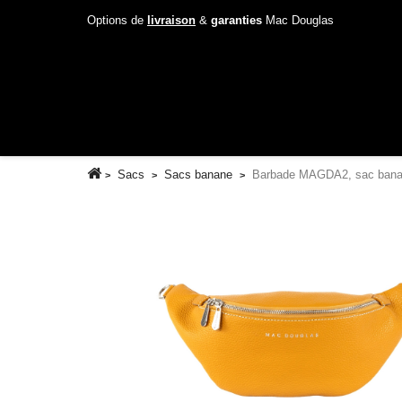
Options de
livraison
&
garanties
Mac Douglas
Sacs
Sacs banane
Barbade MAGDA2, sac bana