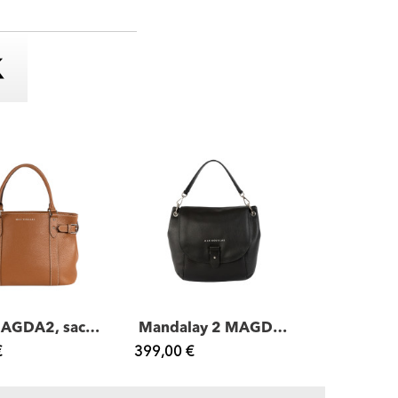
Edda MAGDA2, sac cabas cuir
Mandalay 2 MAGDA2, petit sac besace cuir
€
399,00 €
349,00 €