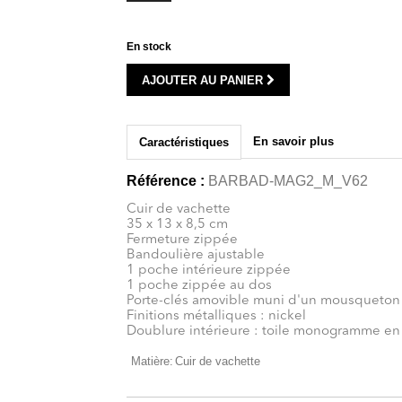
En stock
AJOUTER AU PANIER
En savoir plus
Caractéristiques
Référence :
BARBAD-MAG2_M_V62
Cuir de vachette
35 x 13 x 8,5 cm
Fermeture zippée
Bandoulière ajustable
1 poche intérieure zippée
1 poche zippée au dos
Porte-clés amovible muni d'un mousqueton
Finitions métalliques : nickel
Doublure intérieure : toile monogramme en
Matière:
Cuir de vachette