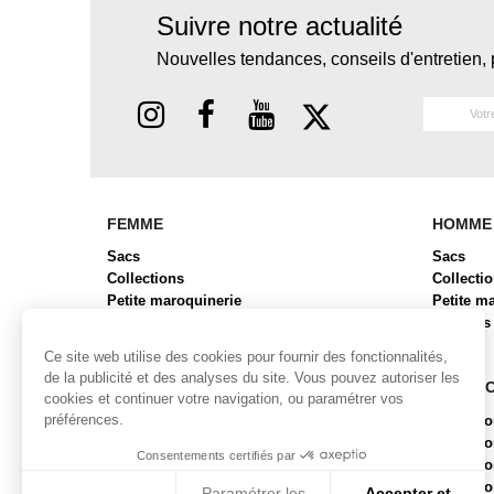
Suivre notre actualité
Nouvelles tendances, conseils d'entretien, 
FEMME
HOMME
Sacs
Sacs
Collections
Collecti
Petite maroquinerie
Petite m
Chaussures
Bagages
Bagages
Ce site web utilise des cookies pour fournir des fonctionnalités,
de la publicité et des analyses du site. Vous pouvez autoriser les
COLLECTIONS FEMME
COLLE
cookies et continuer votre navigation, ou paramétrer vos
préférences.
Collection ALBA
Collecti
Collection BRYAN 2
Collect
Consentements certifiés par
Collection BUBR
Collecti
Collection BUNI
Collecti
Paramétrer les
Accepter et