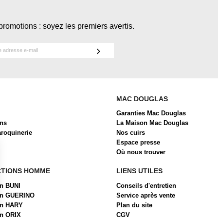
promotions : soyez les premiers avertis.
MAC DOUGLAS
Garanties Mac Douglas
ons
La Maison Mac Douglas
aroquinerie
Nos cuirs
Espace presse
Où nous trouver
CTIONS HOMME
LIENS UTILES
on BUNI
Conseils d'entretien
ion GUERINO
Service après vente
on HARY
Plan du site
on ORIX
CGV