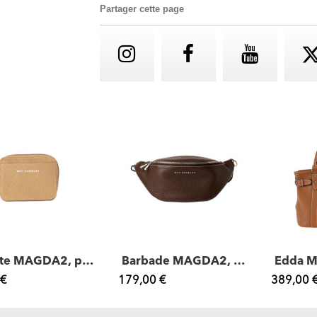
Partager cette page
Colette MAGDA2, porte-monnaie zippé cuir
Barbade MAGDA2, sac banane cuir
 €
179,00 €
389,00 