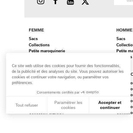
FEMME
HOMME
Sacs
Sacs
Collections
Collecti
Petite maroquinerie
Petite m
Chaussures
Bagages
Bagages
Ce site web utilise des cookies pour fournir des fonctionnalités,
de la publicité et des analyses du site. Vous pouvez autoriser les
COLLECTIONS FEMME
COLLE
cookies et continuer votre navigation, ou paramétrer vos
préférences.
Collection ALBA
Collecti
Collection BRYAN 2
Collect
Consentements certifiés par
Collection BUBR
Collecti
Collection BUNI
Collecti
Paramétrer les
Accepter et
Tout refuser
Collection CABAS
Collect
cookies
continuer
Collection CIENNA
Collecti
Axeptio consent
Plateforme de Gestion du Consentement : Personnalisez vos
Notre plateforme vous permet d'adapter et de gérer vos param