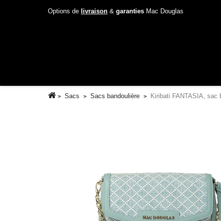
Options de
livraison
&
garanties
Mac Douglas
Sacs
Sacs bandoulière
Kiribati FANTASIA, sac 