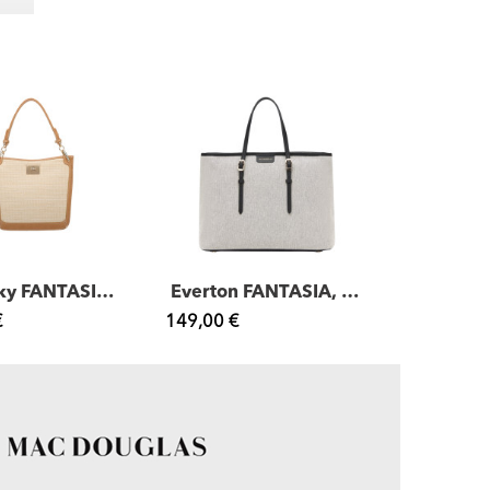
Kentucky FANTASIA, petit sac porté épaule...
Everton FANTASIA, sac cabas
€
149,00 €
179,00 €