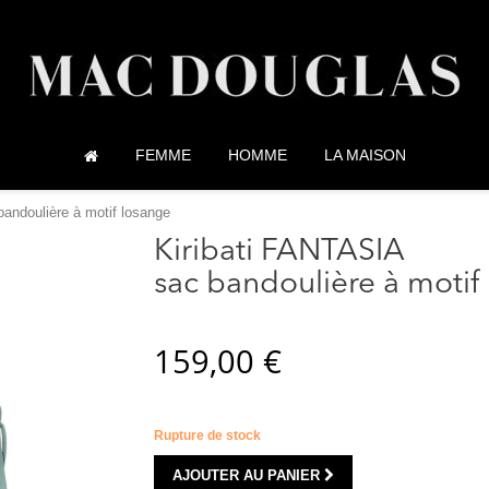
FEMME
HOMME
LA MAISON
bandoulière à motif losange
Kiribati FANTASIA
sac bandoulière à motif
159,00 €
Rupture de stock
AJOUTER AU PANIER