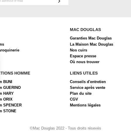
MAC DOUGLAS
Garanties Mac Douglas
ons
La Maison Mac Douglas
aroquinerie
Nos cuirs
Espace presse
Où nous trouver
CTIONS HOMME
LIENS UTILES
on BUNI
Conseils d'entretien
ion GUERINO
Service après vente
on HARY
Plan du site
on ORIX
CGV
ion SPENCER
Mentions légales
on STONE
 Options
ètres de confidentialité, en garantissant la conformité avec les
©Mac Douglas 2022 - Tous droits résevés