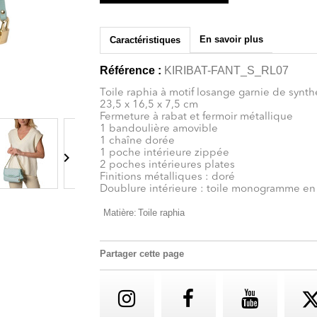
En savoir plus
Caractéristiques
Référence :
KIRIBAT-FANT_S_RL07
Toile raphia à motif losange garnie de synt
23,5 x 16,5 x 7,5 cm
Fermeture à rabat et fermoir métallique
1 bandoulière amovible
1 chaîne dorée
1 poche intérieure zippée

2 poches intérieures plates
Finitions métalliques : doré
Doublure intérieure : toile monogramme en
Matière:
Toile raphia
Partager cette page