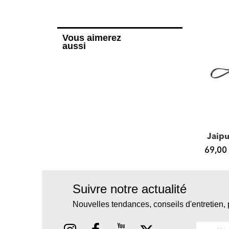
Vous aimerez
aussi
Everton FANTASIA, sac cabas
Kentucky FANTASIA, petit sac porté épaule...
,00 €
179,00 €
69,00
Suivre notre actualité
Nouvelles tendances, conseils d'entretien, 