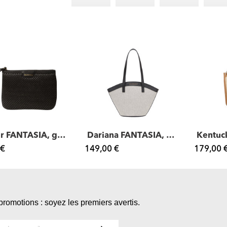
Jaipur FANTASIA, grande pochette
Dariana FANTASIA, petit sac porté épaule
 €
149,00 €
179,00 
promotions : soyez les premiers avertis.