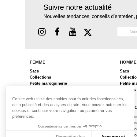
Suivre notre actualité
Nouvelles tendances, conseils d'entretien, 
FEMME
HOMME
Sacs
Sacs
Collections
Collecti
Petite maroquinerie
Petite m
Chaussures
Bagages
Bagages
Ce site web utilise des cookies pour fournir des fonctionnalités,
de la publicité et des analyses du site. Vous pouvez autoriser les
COLLECTIONS FEMME
COLLE
cookies et continuer votre navigation, ou paramétrer vos
préférences.
Collection ALBA
Collecti
Collection BRYAN 2
Collect
Consentements certifiés par
Collection BUBR
Collecti
Collection BUNI
Collecti
Paramétrer les
Accepter et