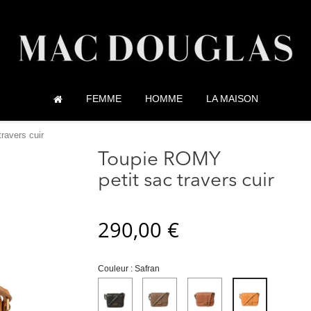
FEMME
HOMME
LA MAISON
ravers cuir
Toupie ROMY
petit sac travers cuir
290,00 €
Couleur : Safran
Noir
Taupe
Cognac
Safran