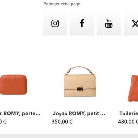
Partager cette page
Cutter ROMY, porte-monnaie zippé cuir
Joyau ROMY, petit sac cartable cuir
0 €
350,00 €
430,00 