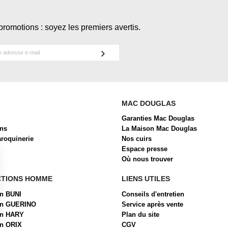
promotions : soyez les premiers avertis.
MAC DOUGLAS
Garanties Mac Douglas
ons
La Maison Mac Douglas
aroquinerie
Nos cuirs
Espace presse
Où nous trouver
CTIONS HOMME
LIENS UTILES
on BUNI
Conseils d'entretien
ion GUERINO
Service après vente
on HARY
Plan du site
on ORIX
CGV