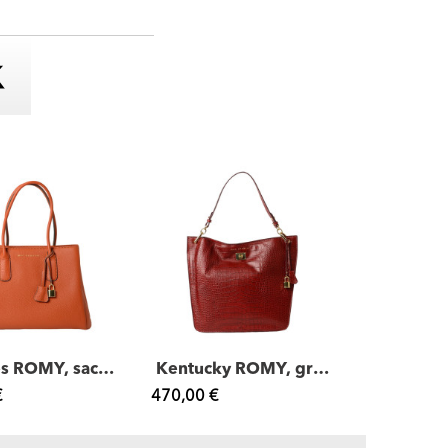
Tuileries ROMY, sac porté épaule cuir
Kentucky ROMY, grand sac porté épaule cuir...
€
470,00 €
470,00 €