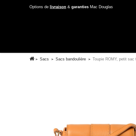
Options de
livraison
&
garanties
Mac Douglas
Sacs
Sacs bandoulière
Toupie ROMY, petit sac t