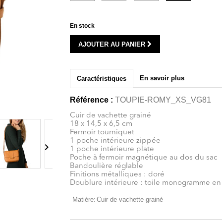
En stock
AJOUTER AU PANIER
En savoir plus
Caractéristiques
Référence :
TOUPIE-ROMY_XS_VG81
Cuir de vachette grainé
18 x 14,5 x 6,5 cm
Fermoir tourniquet
1 poche intérieure zippée

1 poche intérieure plate
Poche à fermoir magnétique au dos du sac
Bandoulière réglable
Finitions métalliques : doré
Doublure intérieure : toile monogramme en
Matière:
Cuir de vachette grainé