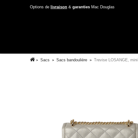
Options de
livraison
&
garanties
Mac Douglas
Sacs
Sacs bandoulière
Trevise LOSANGE, mini 