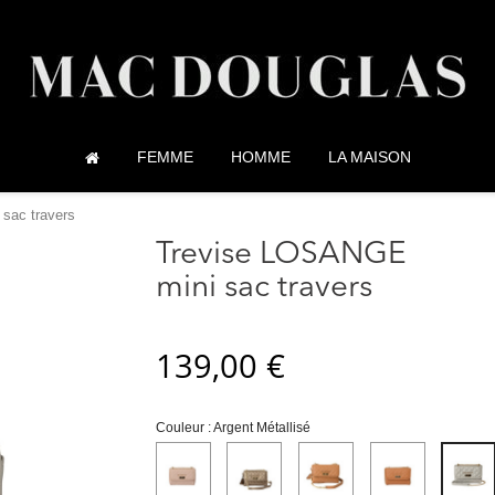
FEMME
HOMME
LA MAISON
sac travers
Trevise LOSANGE
mini sac travers
139,00 €
Couleur : Argent Métallisé
Sable
Bronze
Camel
Noix