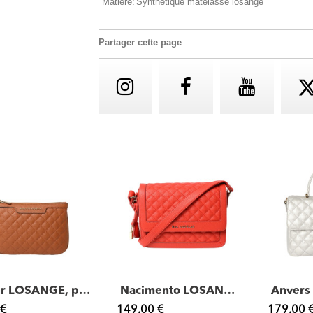
Matière:
Synthétique matelassé losange
Partager cette page
Jaipur LOSANGE, pochette
Nacimento LOSANGE, sac porté travers
 €
149,00 €
179,00 