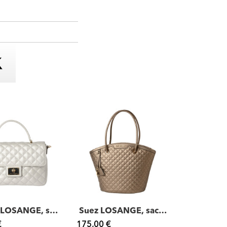
Anvers LOSANGE, sac à main
Suez LOSANGE, sac cabas
€
175,00 €
199,00 €