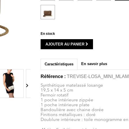
Marron
métalisé
En stock
AJOUTER AU PANIER
En savoir plus
Caractéristiques
Référence :
TREVISE-LOSA_MINI_MLAM

Synthétique matelassé losange
19,5 x 14 x 5 cm
Fermoir rotatif
1 poche intérieure zippée
1 poche intérieure plate
Bandoulière avec chaine dorée
Finitions métalliques : doré
Doublure intérieure : toile monogramme en