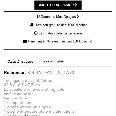
AJOUTER AU PANIER
Garanties Mac Douglas
Livraison gratuite dès 100€ d’achat
Estimation délai de Livraison
Paiement en 3x sans frais dès 100 € d’achat
En savoir plus
Caractéristiques
Référence :
KIRIBAT-FANT_S_TW73
Toile ganie de synthétique
23,5 x 16,5 x 7,5 cm
Bandoulière amovible et réglable
chaîne amovible
Fermoir doré
1 compartiment
1 poche intérieure zippée
1 poche intérieure plate multifonctions