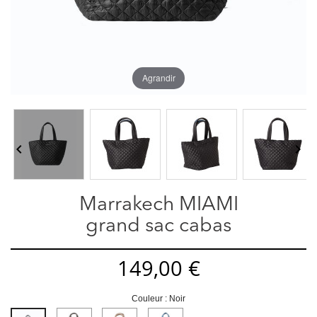
Agrandir


Marrakech MIAMI
grand sac cabas
149,00 €
Couleur : Noir
Anthracite
Taupe
Bleu
Noir