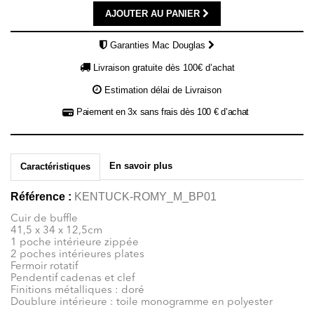
AJOUTER AU PANIER
Garanties Mac Douglas
Livraison gratuite dès 100€ d’achat
Estimation délai de Livraison
Paiement en 3x sans frais dès 100 € d’achat
En savoir plus
Caractéristiques
Référence :
KENTUCK-ROMY_M_BP01
Cuir de buffle
41,5 x 34 x 12,5cm
1 poche intérieure zippée
2 poches intérieures plates
Fermoir rotatif
Pendentif cadenas et clef
Finitions métalliques : doré
Doublure intérieure : toile monogramme en polyester