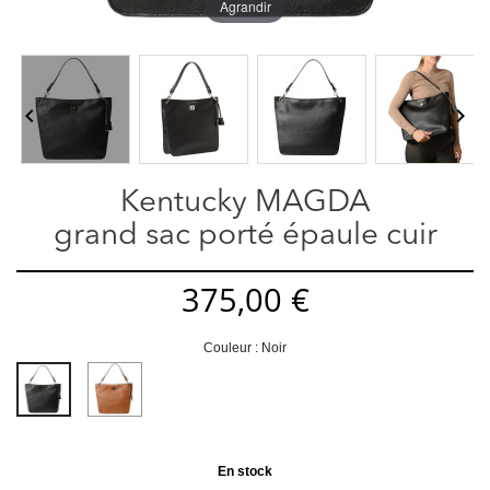
Agrandir


Kentucky MAGDA
grand sac porté épaule cuir
375,00 €
Couleur : Noir
Châtain
Noir
En stock