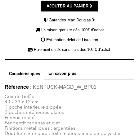
AJOUTER AU PANIER
Garanties Mac Douglas
Livraison gratuite dès 100€ d’achat
Estimation délai de Livraison
Paiement en 3x sans frais dès 100 € d’achat
En savoir plus
Caractéristiques
Référence :
KENTUCK-MAGD_W_BP01
Cuir de buffle
40 x 33 x 12 cm
1 poche intérieure zippée
2 poches intérieures plates
Fermoir rotatif
Pendentif cadenas et clef
Finitions métalliques : argentées
Doublure intérieure : toile monogramme en polyester