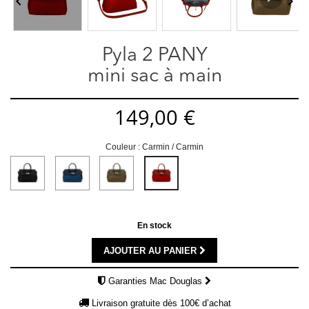


Pyla 2 PANY
mini sac à main
149,00 €
Couleur : Carmin / Carmin
Noir
Marine
Kaki
Carmin
/
/
/
/
Noir
Marine
Kaki
Carmin
En stock
AJOUTER AU PANIER
Garanties Mac Douglas
Livraison gratuite dès 100€ d’achat