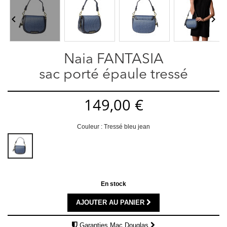


Naia FANTASIA
sac porté épaule tressé
149,00 €
Couleur : Tressé bleu jean
Tressé
bleu
jean
En stock
AJOUTER AU PANIER
Garanties Mac Douglas