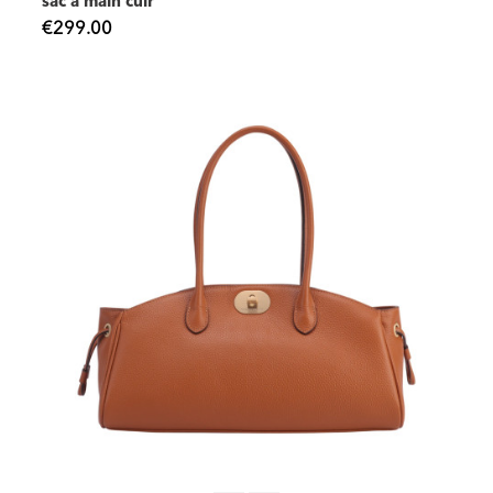
sac à main cuir
€299.00