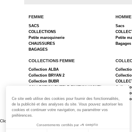
FEMME
HOMME
SACS
Sacs
COLLECTIONS
COLLEC
Petite maroquinerie
Petite m
CHAUSSURES
Bagages
BAGAGES
COLLECTIONS FEMME
COLLE
Collection ALBA
Collecti
Collection BRYAN 2
Collect
Collection BUBR
COLLEC
COLLECTION BUFFLE FINITION NICKEL
Collecti
Collection CABAS
Collect
Ce site web utilise des cookies pour fournir des fonctionnalités,
Collection CIENNA
Collecti
de la publicité et des analyses du site. Vous pouvez autoriser les
cookies et continuer votre navigation, ou paramétrer vos
préférences.
Cliquez-ici pour modifier vos préférences en matière de cookies
Consentements certifiés par