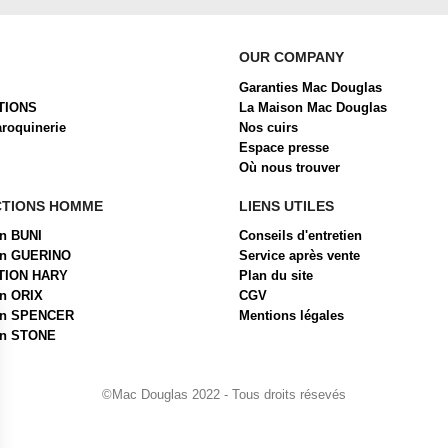
OUR COMPANY
Garanties Mac Douglas
TIONS
La Maison Mac Douglas
aroquinerie
Nos cuirs
Espace presse
Où nous trouver
CTIONS HOMME
LIENS UTILES
on BUNI
Conseils d'entretien
ion GUERINO
Service après vente
TION HARY
Plan du site
on ORIX
CGV
ion SPENCER
Mentions légales
on STONE
©Mac Douglas 2022 - Tous droits résevés