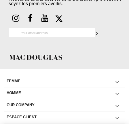
soyez les premiers avertis.

FEMME

HOMME

OUR COMPANY

ESPACE CLIENT
COLLECTIONS FEMME