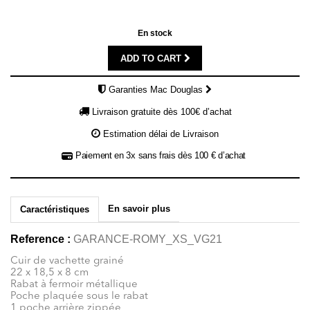
En stock
ADD TO CART
Garanties Mac Douglas
Livraison gratuite dès 100€ d’achat
Estimation délai de Livraison
Paiement en 3x sans frais dès 100 € d’achat
En savoir plus
Caractéristiques
Reference :
GARANCE-ROMY_XS_VG21
Cuir de vachette grainé
22 x 18,5 x 8 cm
Rabat à fermoir métallique
Poche plaquée sous le rabat
1 poche arrière zippée