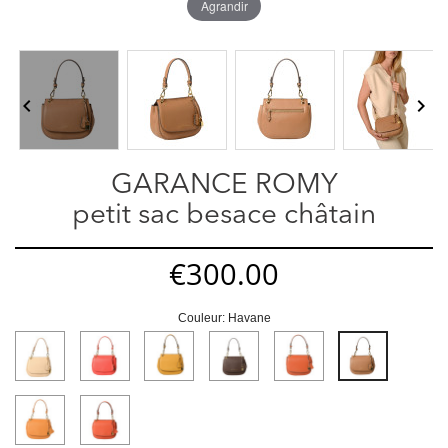
Agrandir


GARANCE ROMY
petit sac besace châtain
€300.00
Couleur: Havane
Sable
coquelicot
Tournesol
Moka
Rouille
Havane
Safran
Pêche