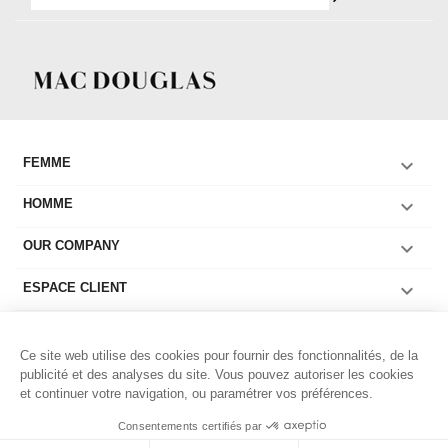

FEMME

HOMME

OUR COMPANY

ESPACE CLIENT

COLLECTIONS FEMME
Ce site web utilise des cookies pour fournir des fonctionnalités, de la

COLLECTIONS HOMME
publicité et des analyses du site. Vous pouvez autoriser les cookies
et continuer votre navigation, ou paramétrer vos préférences.

LIENS UTILES
Consentements certifiés par