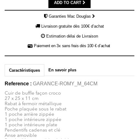
ADD TO CART
Garanties Mac Douglas
Livraison gratuite dès 100€ d’achat
Estimation délai de Livraison
Paiement en 3x sans frais dès 100 € d’achat
En savoir plus
Caractéristiques
Reference :
GARANCE-ROMY_M_64CM
Cuir de buffle façon croco
27 x 25 x 11 cm
Rabat à fermoir métallique
Poche plaquée sous le rabat
1 poche arrière zippée
1 poche intérieure zippée
1 poche intérieure plate
Pendentifs cadenas et clé
Anse amovible