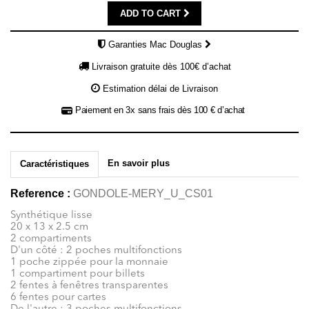
ADD TO CART
Garanties Mac Douglas
Livraison gratuite dès 100€ d’achat
Estimation délai de Livraison
Paiement en 3x sans frais dès 100 € d’achat
En savoir plus
Caractéristiques
Reference :
GONDOLE-MERY_U_CS01
Synthétique lisse
20 x 13 x 2.5 cm
2 compartiments
D'un côté : 2 poches multifonctions
1 poche zippée pour la monnaie
1 compartiment pour billets
2 fentes à fenêtres transparentes
6 fentes pour cartes