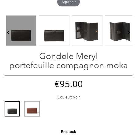
Agrandir


Gondole Meryl
portefeuille compagnon moka
€95.00
Couleur: Noir
Moka
Noir
En stock