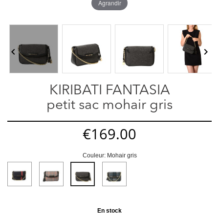
Agrandir


KIRIBATI FANTASIA
petit sac mohair gris
€169.00
Couleur: Mohair gris
Tartan
Ecossais
Ecossais
Mohair
noir
écru
mohair
gris
et
et
gris
blanc
noir
En stock