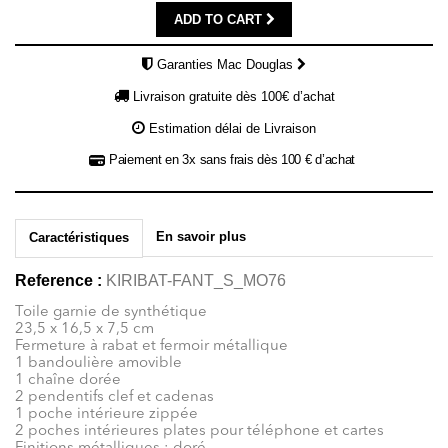
ADD TO CART
Garanties Mac Douglas
Livraison gratuite dès 100€ d’achat
Estimation délai de Livraison
Paiement en 3x sans frais dès 100 € d’achat
En savoir plus
Caractéristiques
Reference :
KIRIBAT-FANT_S_MO76
Toile garnie de synthétique
23,5 x 16,5 x 7,5 cm
Fermeture à rabat et fermoir métallique
1 bandoulière amovible
1 chaîne dorée
2 pendentifs clef et cadenas
1 poche intérieure zippée
2 poches intérieures plates pour téléphone et cartes