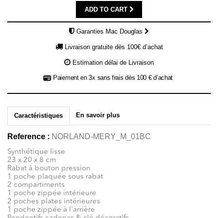
ADD TO CART
Garanties Mac Douglas
Livraison gratuite dès 100€ d’achat
Estimation délai de Livraison
Paiement en 3x sans frais dès 100 € d’achat
En savoir plus
Caractéristiques
Reference :
NORLAND-MERY_M_01BC
Synthétique lisse
23 x 20 x 8 cm
Rabat à bouton pression
1 poche plaquée sous rabat
2 compartiments
1 poche zippée intérieure
2 poches plates intérieures
1 poche zippée à l'arrière