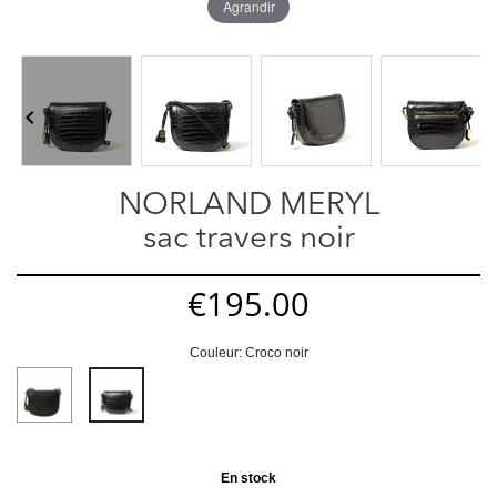
Agrandir


NORLAND MERYL
sac travers noir
€195.00
Couleur: Croco noir
Noir
Croco
noir
En stock