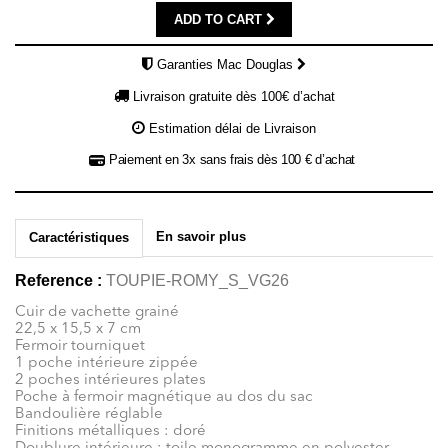
ADD TO CART
Garanties Mac Douglas
Livraison gratuite dès 100€ d’achat
Estimation délai de Livraison
Paiement en 3x sans frais dès 100 € d’achat
En savoir plus
Caractéristiques
Reference :
TOUPIE-ROMY_S_VG26
Cuir de vachette grainé
22,5 x 15,5 x 7 cm
Fermoir tourniquet
1 poche intérieure zippée
2 poches intérieures plates
Poche à fermoir magnétique au dos du sac
Bandoulière réglable
Finitions métalliques : doré