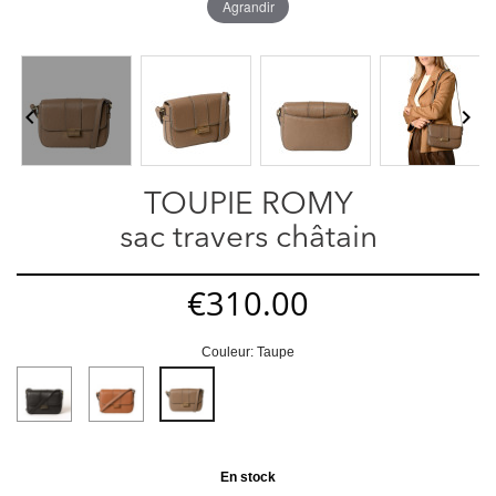
Agrandir


TOUPIE ROMY
sac travers châtain
€310.00
Couleur: Taupe
Noir
Châtain
Taupe
En stock