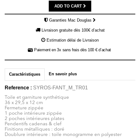
ADD TO CART
Garanties Mac Douglas
Livraison gratuite dès 100€ d’achat
Estimation délai de Livraison
Paiement en 3x sans frais dès 100 € d’achat
En savoir plus
Caractéristiques
Reference :
SYROS-FANT_M_TR01
Toile et garniture synthétique
36 x 29,5 x 12 cm
Fermeture zippée
1 poche intérieure zippée
2 poches intérieures plates
Pendentifs cadenas & clef
Finitions métalliques : doré
Doublure intérieure : toile monogramme en polyester