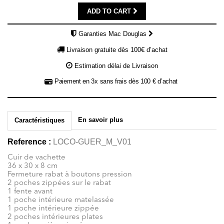
ADD TO CART
Garanties Mac Douglas
Livraison gratuite dès 100€ d’achat
Estimation délai de Livraison
Paiement en 3x sans frais dès 100 € d’achat
En savoir plus
Caractéristiques
Reference :
LOCO-GUER_M_V01
Cuir de vachette
36 x 30 x 8 cm
Fermeture rabat à boutons pression
2 poches zippées sur le rabat
1 fente avant
1 poche intérieure matelassée
1 poche intérieure zippée
2 poches intérieures plates