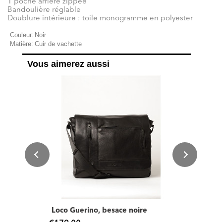
1 poche arrière zippée
Bandoulière réglable
Doublure intérieure : toile monogramme en polyester
Couleur:
Noir
Matière:
Cuir de vachette
Vous aimerez aussi
Loco Guerino, besace noire