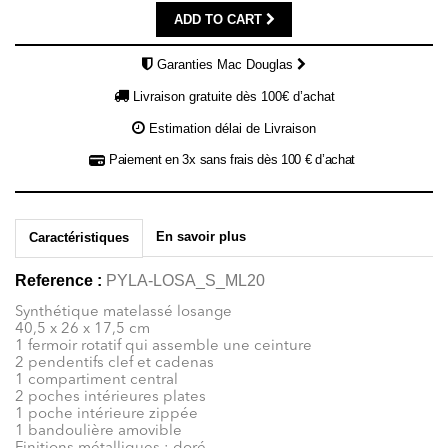
ADD TO CART
Garanties Mac Douglas
Livraison gratuite dès 100€ d’achat
Estimation délai de Livraison
Paiement en 3x sans frais dès 100 € d’achat
En savoir plus
Caractéristiques
Reference :
PYLA-LOSA_S_ML20
Synthétique matelassé losange
40,5 x 26 x 17,5 cm
1 fermoir rotatif qui assemble une ceinture
2 pendentifs clef et cadenas
1 compartiment central
2 poches intérieures plates
1 poche intérieure zippée
1 bandoulière amovible