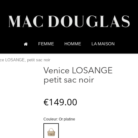
FEMME
HOMME
LA MAISON
ce LOSANGE, petit sac noir
Venice LOSANGE
petit sac noir
€149.00
Couleur: Or platine
Or
platine