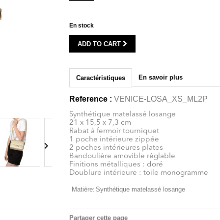
En stock
ADD TO CART
En savoir plus
Caractéristiques
Reference :
VENICE-LOSA_XS_ML2P
Synthétique matelassé losange
21 x 15,5 x 7,3 cm
Rabat à fermoir tourniquet
1 poche intérieure zippée

2 poches intérieures plates
Bandoulière amovible réglable
Finitions métalliques : doré
Doublure intérieure : toile monogramme
Matière:
Synthétique matelassé losange
Partager cette page