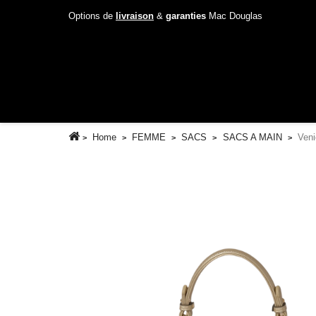
Options de
livraison
&
garanties
Mac Douglas
Home
FEMME
SACS
SACS A MAIN
Veni