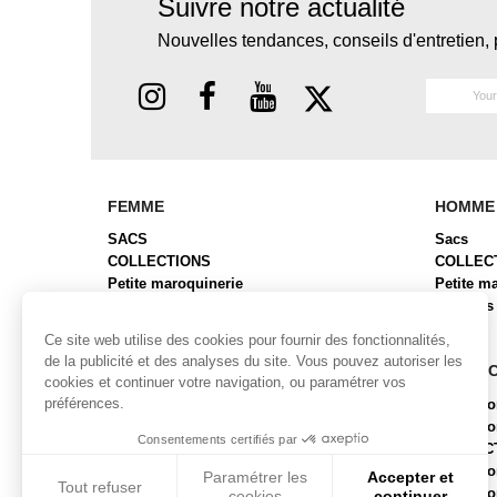
Suivre notre actualité
Nouvelles tendances, conseils d'entretien, 
FEMME
HOMME
SACS
Sacs
COLLECTIONS
COLLEC
Petite maroquinerie
Petite m
CHAUSSURES
Bagages
BAGAGES
Ce site web utilise des cookies pour fournir des fonctionnalités,
de la publicité et des analyses du site. Vous pouvez autoriser les
COLLECTIONS FEMME
COLLE
cookies et continuer votre navigation, ou paramétrer vos
préférences.
Collection ALBA
Collecti
Collection BRYAN 2
Collect
Consentements certifiés par
Collection BUBR
COLLEC
COLLECTION BUFFLE FINITION NICKEL
Collecti
Paramétrer les
Accepter et
Tout refuser
Collection CABAS
Collect
cookies
continuer