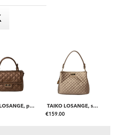
Venice LOSANGE, petit sac
TAIKO LOSANGE, sac porté épaule bronze mat
€159.00
€189.00