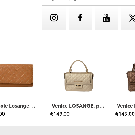
Gondole Losange, portefeuille compagnon...
Venice LOSANGE, petit sac noir
00
€149.00
€149.00