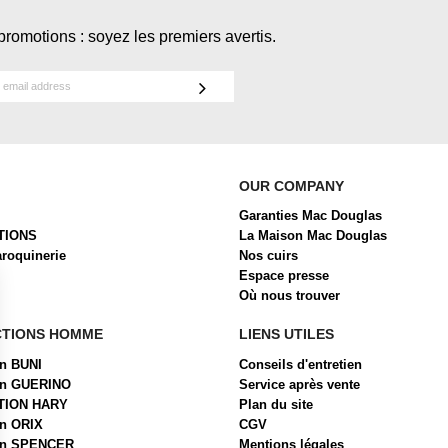
promotions : soyez les premiers avertis.
OUR COMPANY
Garanties Mac Douglas
TIONS
La Maison Mac Douglas
aroquinerie
Nos cuirs
Espace presse
Où nous trouver
CTIONS HOMME
LIENS UTILES
on BUNI
Conseils d'entretien
ion GUERINO
Service après vente
TION HARY
Plan du site
on ORIX
CGV
ion SPENCER
Mentions légales